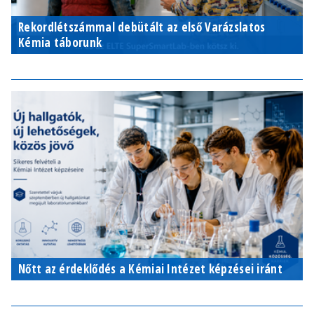
Rekordlétszámmal debütált az első Varázslatos
Kémia táborunk
Nőtt az érdeklődés a Kémiai Intézet képzései iránt