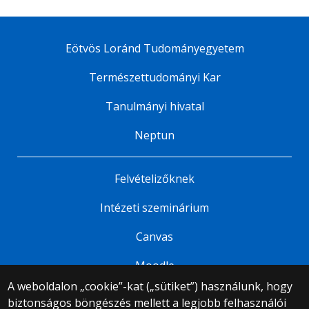
Eötvös Loránd Tudományegyetem
Természettudományi Kar
Tanulmányi hivatal
Neptun
Felvételizőknek
Intézeti szeminárium
Canvas
Moodle
A weboldalon „cookie”-kat („sütiket”) használunk, hogy
biztonságos böngészés mellett a legjobb felhasználói
© 2025 Eötvös Loránd Tudományegyetem