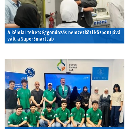
A kémiai tehetséggondozás nemzetközi központjává
vált a SuperSmartLab