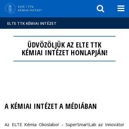
Események
ELTE a
Hírek
sajtóban
ELTE TTK KÉMIAI INTÉZET
ÜDVÖZÖLJÜK AZ ELTE TTK
KÉMIAI INTÉZET HONLAPJÁN!
A KÉMIAI INTÉZET A MÉDIÁBAN
Az ELTE Kémia Okoslabor - SuperSmartLab az Innovátor