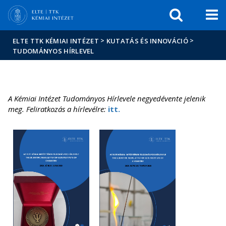
Események
ELTE a
Hírek
sajtóban
>
>
ELTE TTK KÉMIAI INTÉZET
KUTATÁS ÉS INNOVÁCIÓ
TUDOMÁNYOS HÍRLEVEL
A Kémiai Intézet Tudományos Hírlevele negyedévente jelenik
meg. Feliratkozás a hírlevélre:
itt.